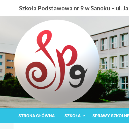
Przejdź
Szkoła Podstawowa nr 9 w Sanoku – ul. Jan
do
treści
Szkoła Podstawowa nr
STRONA GŁÓWNA
SZKOŁA
SPRAWY SZKOLN