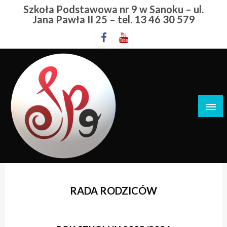
Przejdź
Szkoła Podstawowa nr 9 w Sanoku – ul.
do
Jana Pawła II 25 – tel. 13 46 30 579
treści
Szkoła Podstawowa nr 9 w Sanoku
RADA RODZICÓW