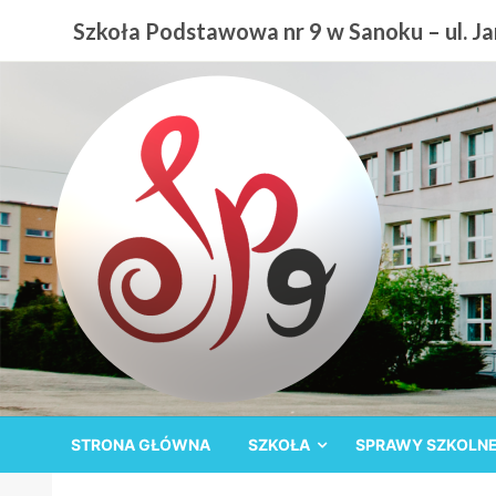
Przejdź
Szkoła Podstawowa nr 9 w Sanoku – ul. Jan
do
treści
Szkoła Podstawowa nr
STRONA GŁÓWNA
SZKOŁA
SPRAWY SZKOLN