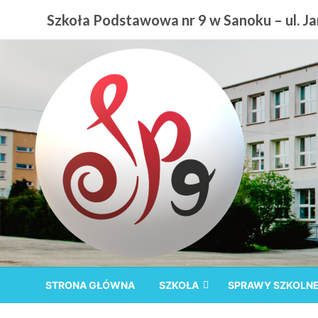
Przejdź
Szkoła Podstawowa nr 9 w Sanoku – ul. Jan
do
treści
Szkoła Podstawowa nr
STRONA GŁÓWNA
SZKOŁA
SPRAWY SZKOLN