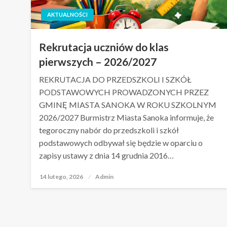
AKTUALNOŚCI
Rekrutacja uczniów do klas
pierwszych – 2026/2027
REKRUTACJA DO PRZEDSZKOLI I SZKÓŁ
PODSTAWOWYCH PROWADZONYCH PRZEZ
GMINĘ MIASTA SANOKA W ROKU SZKOLNYM
2026/2027 Burmistrz Miasta Sanoka informuje, że
tegoroczny nabór do przedszkoli i szkół
podstawowych odbywał się będzie w oparciu o
zapisy ustawy z dnia 14 grudnia 2016…
14 lutego, 2026
Opublikowane
Admin
w