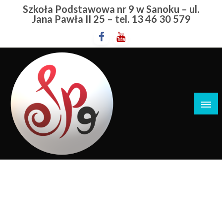
Przejdź
Szkoła Podstawowa nr 9 w Sanoku – ul.
do
Jana Pawła II 25 – tel. 13 46 30 579
treści
Szkoła Podstawowa nr 9 w Sanoku
6b
STRONA GŁÓWNA
6B