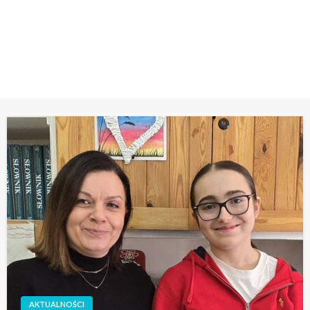
Polskiego
STRONA GŁÓWNA
AWANS ZOSI W KONKURSIE KURATORYJNYM Z JĘZYKA POLSKIEGO
AKTUALNOŚCI