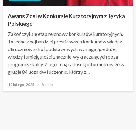
Awans Zosi w Konkursie Kuratoryjnym z Języka
Polskiego
Zakończył się etap rejonowy konkursów kuratoryjnych.
To jedne z najbardziej prestiżowych konkursów wiedzy
dla uczniów szkół podstawowych wymagające dużej
wiedzy i umiejętności znacznie wykraczających poza
program szkolny. Z ogromną radością informujemy, że w
grupie 84 uczniów i uczennic, którzy z…
12 lutego, 2025
Opublikowane
Admin
w