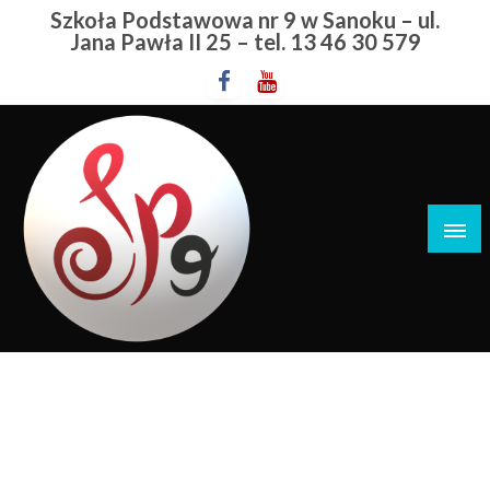
Przejdź
Szkoła Podstawowa nr 9 w Sanoku – ul.
do
Jana Pawła II 25 – tel. 13 46 30 579
treści
Szkoła Podstawowa nr 9 w Sanoku
Awans Zosi W Konkursie
Kuratoryjnym Z Języka