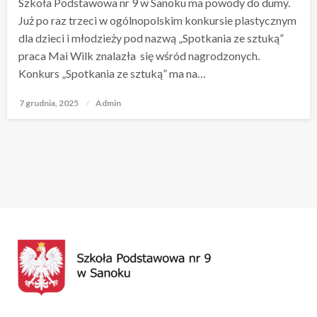
Szkoła Podstawowa nr 9 w Sanoku ma powody do dumy.
Już po raz trzeci w ogólnopolskim konkursie plastycznym
dla dzieci i młodzieży pod nazwą „Spotkania ze sztuką”
praca Mai Wilk znalazła się wśród nagrodzonych.
Konkurs „Spotkania ze sztuką” ma na…
7 grudnia, 2025
Opublikowane
Admin
w