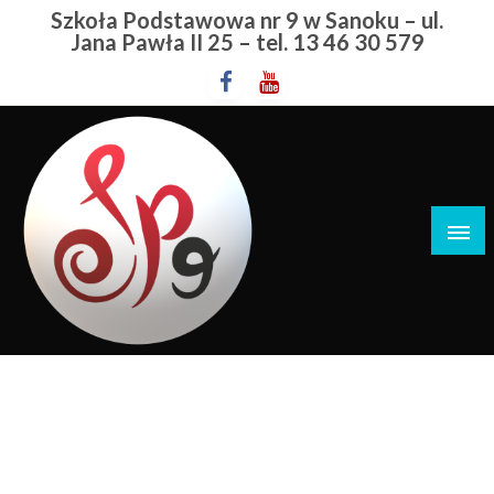
Przejdź
Szkoła Podstawowa nr 9 w Sanoku – ul.
do
Jana Pawła II 25 – tel. 13 46 30 579
treści
Szkoła Podstawowa nr 9 w Sanoku
Fundacja PGE
STRONA GŁÓWNA
FUNDACJA PGE