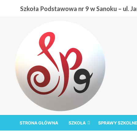
Przejdź
Szkoła Podstawowa nr 9 w Sanoku – ul. Jan
do
treści
Szkoła Podstawowa nr
STRONA GŁÓWNA
SZKOŁA
SPRAWY SZKOLN