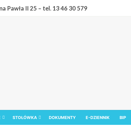
a Pawła II 25 – tel. 13 46 30 579
 9 w Sanoku
E
STOŁÓWKA
DOKUMENTY
E-DZIENNIK
BIP