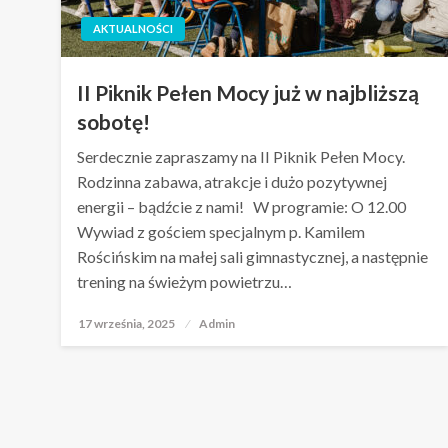
AKTUALNOŚCI
II Piknik Pełen Mocy już w najbliższą
sobotę!
Serdecznie zapraszamy na II Piknik Pełen Mocy.
Rodzinna zabawa, atrakcje i dużo pozytywnej
energii – bądźcie z nami! W programie: O 12.00
Wywiad z gościem specjalnym p. Kamilem
Rościńskim na małej sali gimnastycznej, a następnie
trening na świeżym powietrzu…
17 września, 2025
Opublikowane
Admin
w