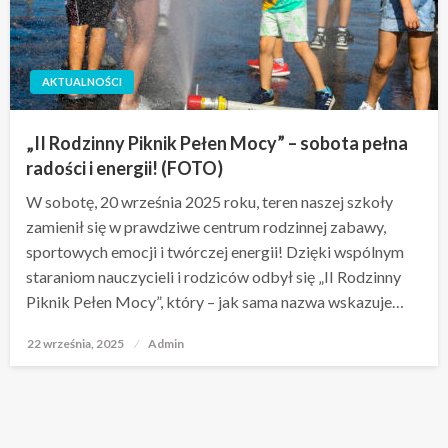
AKTUALNOŚCI
„II Rodzinny Piknik Pełen Mocy” – sobota pełna
radości i energii! (FOTO)
W sobotę, 20 września 2025 roku, teren naszej szkoły
zamienił się w prawdziwe centrum rodzinnej zabawy,
sportowych emocji i twórczej energii! Dzięki wspólnym
staraniom nauczycieli i rodziców odbył się „II Rodzinny
Piknik Pełen Mocy”, który – jak sama nazwa wskazuje…
22 września, 2025
Opublikowane
Admin
w