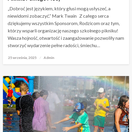
„Dobroć jest językiem, który głusi mogą usłyszeć, a
niewidomi zobaczyć.” Mark Twain Z całego serca
dziękujemy wszystkim Sponsorom, Rodzicom oraz tym,
którzy wsparli organizację naszego szkolnego pikniku!
Wasza hojność, otwartość i zaangażowanie pozwoliły nam
stworzyć wydarzenie pełne radości, śmiechu…
25 września, 2025
Opublikowane
Admin
w