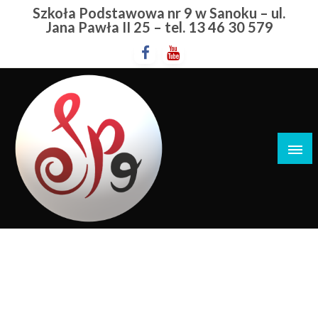
Przejdź
Szkoła Podstawowa nr 9 w Sanoku – ul.
do
Jana Pawła II 25 – tel. 13 46 30 579
treści
Szkoła Podstawowa nr 9 w Sanoku
II Rodzinny Piknik Pełen Mocy
STRONA GŁÓWNA
II RODZINNY PIKNIK PEŁEN MOCY