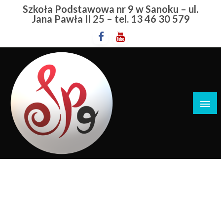
Przejdź
Szkoła Podstawowa nr 9 w Sanoku – ul.
do
Jana Pawła II 25 – tel. 13 46 30 579
treści
Szkoła Podstawowa nr 9 w Sanoku
Informacje
STRONA GŁÓWNA
INFORMACJE