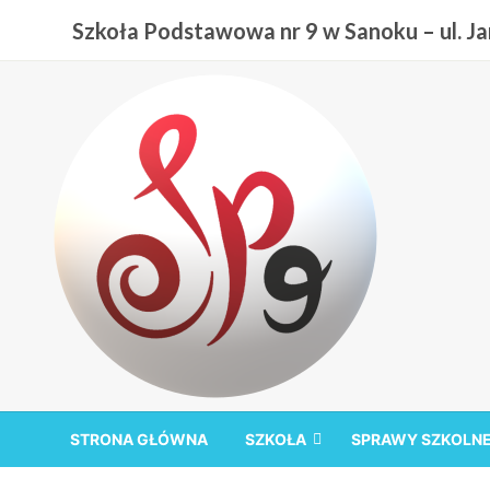
Przejdź
Szkoła Podstawowa nr 9 w Sanoku – ul. Jan
do
treści
Szkoła Podstawowa nr
STRONA GŁÓWNA
SZKOŁA
SPRAWY SZKOLN