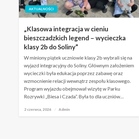
AKTUALNOŚCI
„Klasowa integracja w cieniu
bieszczadzkich legend – wycieczka
klasy 2b do Soliny”
W miniony piątek uczniowie klasy 2b wybrali się na
wyjazd integracyjny do Soliny. Głównym założeniem
wycieczki była edukacja poprzez zabawę oraz
wzmocnienie relacji wewnątrz zespołu klasowego.
Program wyjazdu obejmował wizytę w Parku
Rozrywki „Biesa i Czada”. Była to dla uczniów…
2 czerwca, 2026
Opublikowane
Admin
w