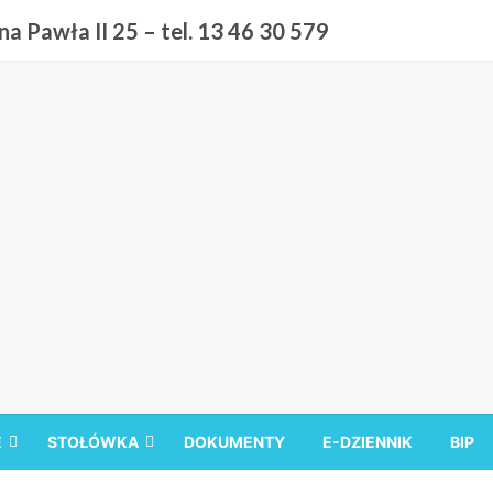
a Pawła II 25 – tel. 13 46 30 579
 9 w Sanoku
E
STOŁÓWKA
DOKUMENTY
E-DZIENNIK
BIP