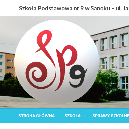
Przejdź
Szkoła Podstawowa nr 9 w Sanoku – ul. Jan
do
treści
Szkoła Podstawowa nr
STRONA GŁÓWNA
SZKOŁA
SPRAWY SZKOLN