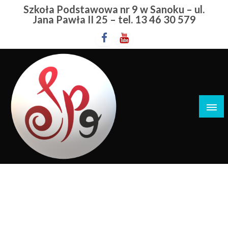
Przejdź
Szkoła Podstawowa nr 9 w Sanoku – ul.
do
Jana Pawła II 25 – tel. 13 46 30 579
treści
Szkoła Podstawowa nr 9 w Sanoku
Konkurs Na Najpiękniejszą
Maskę Karnawałową