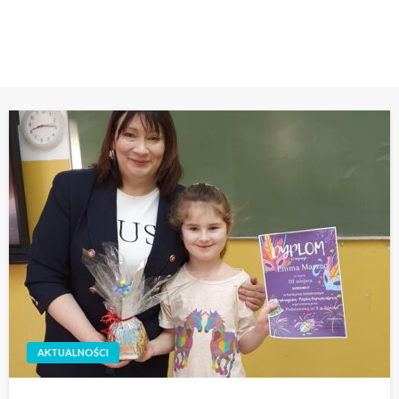
STRONA GŁÓWNA
KONKURS NA NAJPIĘKNIEJSZĄ MASKĘ KARNAWAŁOWĄ
AKTUALNOŚCI