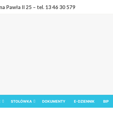
a Pawła II 25 – tel. 13 46 30 579
 9 w Sanoku
E
STOŁÓWKA
DOKUMENTY
E-DZIENNIK
BIP