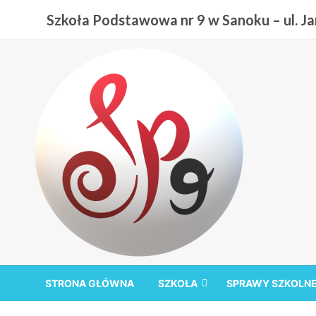
Przejdź
Szkoła Podstawowa nr 9 w Sanoku – ul. Jan
do
treści
Szkoła Podstawowa nr
STRONA GŁÓWNA
SZKOŁA
SPRAWY SZKOLN