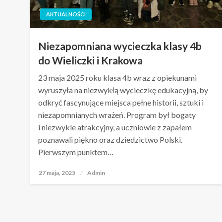
AKTUALNOŚCI
Niezapomniana wycieczka klasy 4b
do Wieliczki i Krakowa
23 maja 2025 roku klasa 4b wraz z opiekunami
wyruszyła na niezwykłą wycieczkę edukacyjną, by
odkryć fascynujące miejsca pełne historii, sztuki i
niezapomnianych wrażeń. Program był bogaty
i niezwykle atrakcyjny, a uczniowie z zapałem
poznawali piękno oraz dziedzictwo Polski.
Pierwszym punktem…
27 maja, 2025
Opublikowane
Admin
w