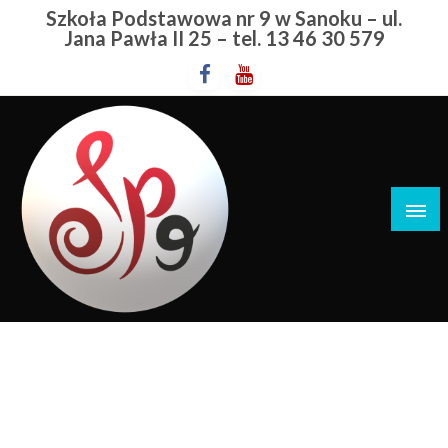
Przejdź
Szkoła Podstawowa nr 9 w Sanoku – ul.
do
Jana Pawła II 25 – tel. 13 46 30 579
treści
Szkoła Podstawowa nr 9 w Sanoku
Kwota
STRONA GŁÓWNA
KWOTA