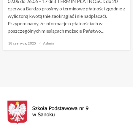
02.06 do 26.06 – 17 dni) TERMIN PŁATNOŚCI: do 20
czerwca Bardzo prosimy o terminowe płatności zgodnie z
wyliczoną kwotą (nie zaokrąglać i nie nadpłacać).
Przypominamy, że informacje o płatnościach w
poszczególnych miesiącach możecie Państwo…
18 czerwca, 2025
Opublikowane
Admin
w