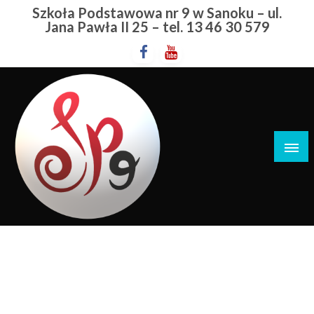
Przejdź
Szkoła Podstawowa nr 9 w Sanoku – ul.
do
Jana Pawła II 25 – tel. 13 46 30 579
treści
Szkoła Podstawowa nr 9 w Sanoku
Laptopy
STRONA GŁÓWNA
LAPTOPY