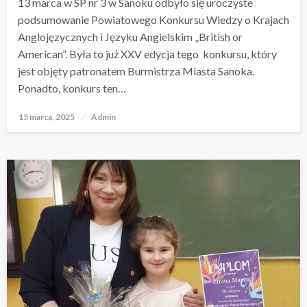
13 marca w SP nr 3 w Sanoku odbyło się uroczyste
podsumowanie Powiatowego Konkursu Wiedzy o Krajach
Anglojęzycznych i Języku Angielskim „British or
American”. Była to już XXV edycja tego konkursu, który
jest objęty patronatem Burmistrza Miasta Sanoka.
Ponadto, konkurs ten…
15 marca, 2025
Opublikowane
Admin
w