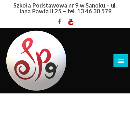
Przejdź
Szkoła Podstawowa nr 9 w Sanoku – ul.
do
Jana Pawła II 25 – tel. 13 46 30 579
treści
Szkoła Podstawowa nr 9 w Sanoku
Laureaci
STRONA GŁÓWNA
LAUREACI