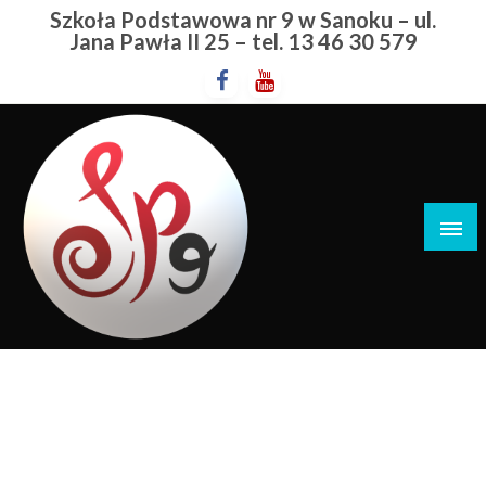
Przejdź
Szkoła Podstawowa nr 9 w Sanoku – ul.
do
Jana Pawła II 25 – tel. 13 46 30 579
treści
Szkoła Podstawowa nr 9 w Sanoku
Laureat Konkursu
Przedmiotowego Z Geografii