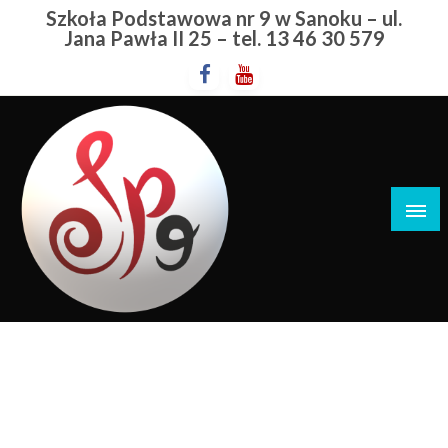
Przejdź
Szkoła Podstawowa nr 9 w Sanoku – ul.
do
Jana Pawła II 25 – tel. 13 46 30 579
treści
Szkoła Podstawowa nr 9 w Sanoku
Leonardo Da Vinci
STRONA GŁÓWNA
LEONARDO DA VINCI