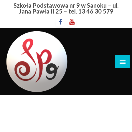
Przejdź
Szkoła Podstawowa nr 9 w Sanoku – ul.
do
Jana Pawła II 25 – tel. 13 46 30 579
treści
Szkoła Podstawowa nr 9 w Sanoku
Mistrzostwa Polski
STRONA GŁÓWNA
MISTRZOSTWA POLSKI