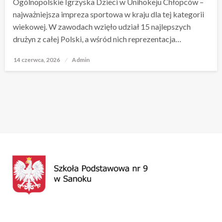
Ogólnopolskie Igrzyska Dzieci w Unihokeju Chłopców –
najważniejsza impreza sportowa w kraju dla tej kategorii
wiekowej. W zawodach wzięło udział 15 najlepszych
drużyn z całej Polski, a wśród nich reprezentacja…
14 czerwca, 2026
Opublikowane
Admin
w