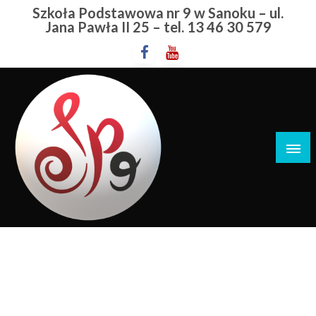
Przejdź
Szkoła Podstawowa nr 9 w Sanoku – ul.
do
Jana Pawła II 25 – tel. 13 46 30 579
treści
Szkoła Podstawowa nr 9 w Sanoku
Młodzi Sportowcy
STRONA GŁÓWNA
MŁODZI SPORTOWCY