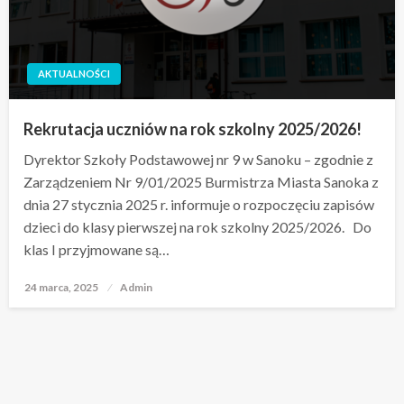
AKTUALNOŚCI
Rekrutacja uczniów na rok szkolny 2025/2026!
Dyrektor Szkoły Podstawowej nr 9 w Sanoku – zgodnie z
Zarządzeniem Nr 9/01/2025 Burmistrza Miasta Sanoka z
dnia 27 stycznia 2025 r. informuje o rozpoczęciu zapisów
dzieci do klasy pierwszej na rok szkolny 2025/2026. Do
klas I przyjmowane są…
24 marca, 2025
Opublikowane
Admin
w