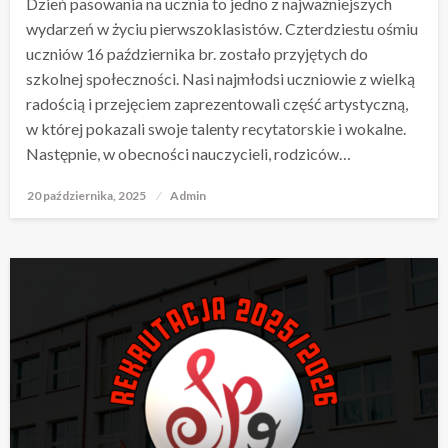
Dzień pasowania na ucznia to jedno z najważniejszych
wydarzeń w życiu pierwszoklasistów. Czterdziestu ośmiu
uczniów 16 października br. zostało przyjętych do
szkolnej społeczności. Nasi najmłodsi uczniowie z wielką
radością i przejęciem zaprezentowali część artystyczną,
w której pokazali swoje talenty recytatorskie i wokalne.
Następnie, w obecności nauczycieli, rodziców…
20 października, 2025
Opublikowane
Admin
w