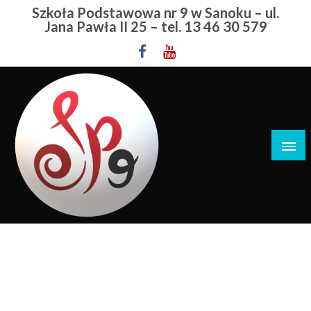
Przejdź
Szkoła Podstawowa nr 9 w Sanoku – ul.
do
Jana Pawła II 25 – tel. 13 46 30 579
treści
Szkoła Podstawowa nr 9 w Sanoku
Nabór
STRONA GŁÓWNA
NABÓR