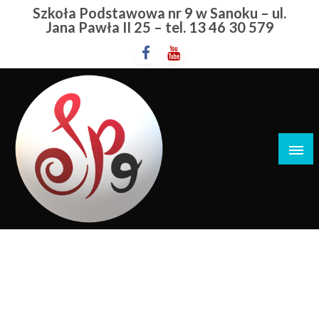
Przejdź
Szkoła Podstawowa nr 9 w Sanoku – ul.
do
Jana Pawła II 25 – tel. 13 46 30 579
treści
Szkoła Podstawowa nr 9 w Sanoku
Ogólnopolski Konkurs
Przedmiotowy Z Geografii