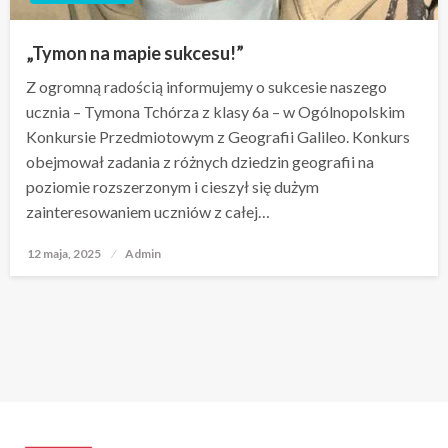
„Tymon na mapie sukcesu!”
Z ogromną radością informujemy o sukcesie naszego
ucznia – Tymona Tchórza z klasy 6a – w Ogólnopolskim
Konkursie Przedmiotowym z Geografii Galileo. Konkurs
obejmował zadania z różnych dziedzin geografii na
poziomie rozszerzonym i cieszył się dużym
zainteresowaniem uczniów z całej…
12 maja, 2025
Opublikowane
Admin
w