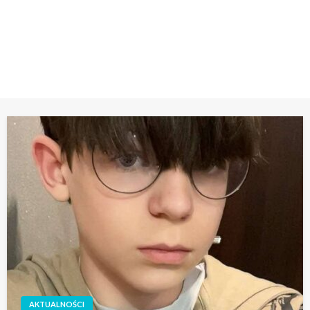
Galileo
STRONA GŁÓWNA
OGÓLNOPOLSKI KONKURS PRZEDMIOTOWY Z GEOGRAFII GALILEO
AKTUALNOŚCI