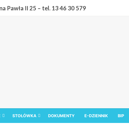
a Pawła II 25 – tel. 13 46 30 579
 9 w Sanoku
E
STOŁÓWKA
DOKUMENTY
E-DZIENNIK
BIP