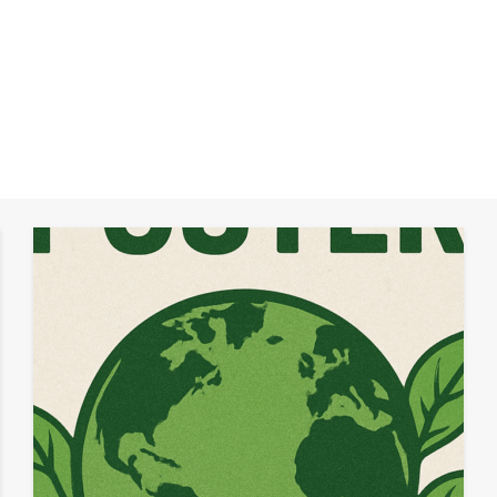
Plakat
STRONA GŁÓWNA
PLAKAT