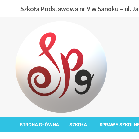
Przejdź
Szkoła Podstawowa nr 9 w Sanoku – ul. Jan
do
treści
Szkoła Podstawowa nr
STRONA GŁÓWNA
SZKOŁA
SPRAWY SZKOLN