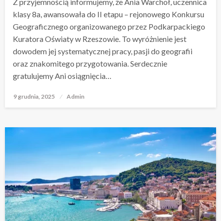
Z przyjemnością informujemy, że Ania Warchoł, uczennica
klasy 8a, awansowała do II etapu – rejonowego Konkursu
Geograficznego organizowanego przez Podkarpackiego
Kuratora Oświaty w Rzeszowie. To wyróżnienie jest
dowodem jej systematycznej pracy, pasji do geografii
oraz znakomitego przygotowania. Serdecznie
gratulujemy Ani osiągnięcia…
9 grudnia, 2025
Opublikowane
Admin
w