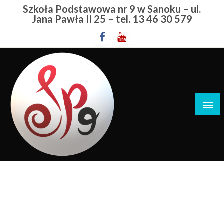
Przejdź
Szkoła Podstawowa nr 9 w Sanoku – ul.
do
Jana Pawła II 25 – tel. 13 46 30 579
treści
Szkoła Podstawowa nr 9 w Sanoku
Podkarpacki Kurator Oświaty
STRONA GŁÓWNA
PODKARPACKI KURATOR OŚWIATY