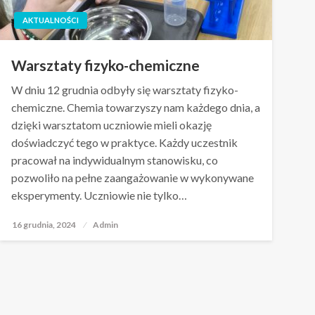
AKTUALNOŚCI
Warsztaty fizyko-chemiczne
W dniu 12 grudnia odbyły się warsztaty fizyko-
chemiczne. Chemia towarzyszy nam każdego dnia, a
dzięki warsztatom uczniowie mieli okazję
doświadczyć tego w praktyce. Każdy uczestnik
pracował na indywidualnym stanowisku, co
pozwoliło na pełne zaangażowanie w wykonywane
eksperymenty. Uczniowie nie tylko…
16 grudnia, 2024
Opublikowane
Admin
w