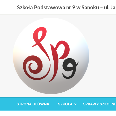
Przejdź
Szkoła Podstawowa nr 9 w Sanoku – ul. Jan
do
treści
Szkoła Podstawowa nr
STRONA GŁÓWNA
SZKOŁA
SPRAWY SZKOLN