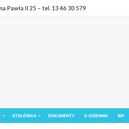
a Pawła II 25 – tel. 13 46 30 579
 9 w Sanoku
E
STOŁÓWKA
DOKUMENTY
E-DZIENNIK
BIP