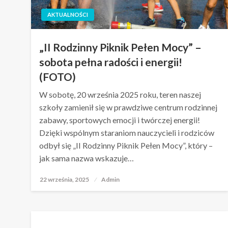
AKTUALNOŚCI
„II Rodzinny Piknik Pełen Mocy” –
sobota pełna radości i energii!
(FOTO)
W sobotę, 20 września 2025 roku, teren naszej
szkoły zamienił się w prawdziwe centrum rodzinnej
zabawy, sportowych emocji i twórczej energii!
Dzięki wspólnym staraniom nauczycieli i rodziców
odbył się „II Rodzinny Piknik Pełen Mocy”, który –
jak sama nazwa wskazuje…
22 września, 2025
Opublikowane
Admin
w