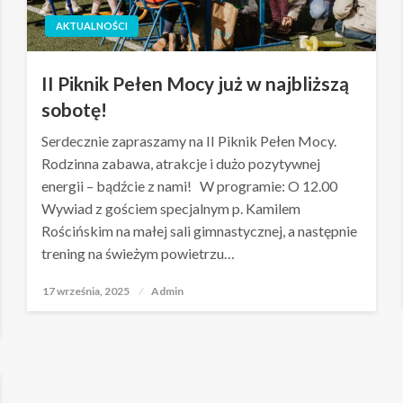
AKTUALNOŚCI
II Piknik Pełen Mocy już w najbliższą
sobotę!
Serdecznie zapraszamy na II Piknik Pełen Mocy.
Rodzinna zabawa, atrakcje i dużo pozytywnej
energii – bądźcie z nami! W programie: O 12.00
Wywiad z gościem specjalnym p. Kamilem
Rościńskim na małej sali gimnastycznej, a następnie
trening na świeżym powietrzu…
17 września, 2025
Opublikowane
Admin
w