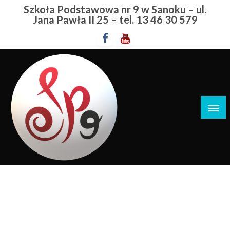
Przejdź
Szkoła Podstawowa nr 9 w Sanoku – ul.
do
Jana Pawła II 25 – tel. 13 46 30 579
treści
Szkoła Podstawowa nr 9 w Sanoku
Pożegnanie
STRONA GŁÓWNA
POŻEGNANIE