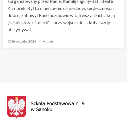
zorganizowany przez Panie: Kamilę Figurę-Bat i Beatę
Kumorek. Był to dzień pełen uśmiechów, serdeczności i
dobrej zabawy! Rano uczniowie witali wszystkich akcją
„Uśmiech za uśmiech” – przy wejściu do szkoły każdy
otrzymywał…
25 listopada, 2024
Opublikowane
Admin
w