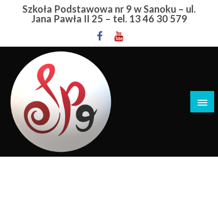
Przejdź
Szkoła Podstawowa nr 9 w Sanoku – ul.
do
Jana Pawła II 25 – tel. 13 46 30 579
treści
Szkoła Podstawowa nr 9 w Sanoku
Quiz Z Życzliwości
STRONA GŁÓWNA
QUIZ Z ŻYCZLIWOŚCI