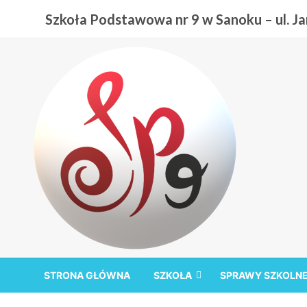
Przejdź
Szkoła Podstawowa nr 9 w Sanoku – ul. Jan
do
treści
Szkoła Podstawowa nr
STRONA GŁÓWNA
SZKOŁA
SPRAWY SZKOLN