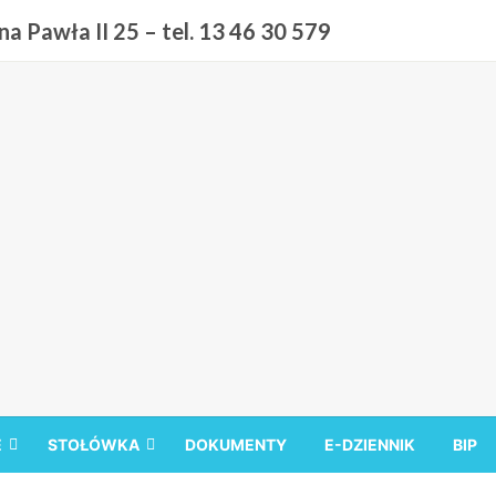
a Pawła II 25 – tel. 13 46 30 579
 9 w Sanoku
E
STOŁÓWKA
DOKUMENTY
E-DZIENNIK
BIP