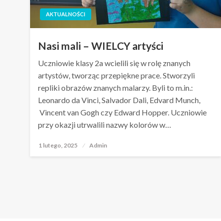
AKTUALNOŚCI
Nasi mali – WIELCY artyści
Uczniowie klasy 2a wcielili się w rolę znanych
artystów, tworząc przepiękne prace. Stworzyli
repliki obrazów znanych malarzy. Byli to m.in.:
Leonardo da Vinci, Salvador Dali, Edvard Munch,
Vincent van Gogh czy Edward Hopper. Uczniowie
przy okazji utrwalili nazwy kolorów w…
1 lutego, 2025
Opublikowane
Admin
w