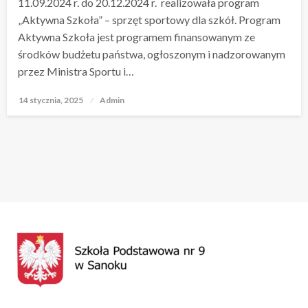
11.09.2024 r. do 20.12.2024 r. realizowała program
„Aktywna Szkoła” – sprzęt sportowy dla szkół. Program
Aktywna Szkoła jest programem finansowanym ze
środków budżetu państwa, ogłoszonym i nadzorowanym
przez Ministra Sportu i…
14 stycznia, 2025
Opublikowane
Admin
w