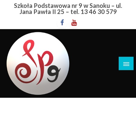
Przejdź
Szkoła Podstawowa nr 9 w Sanoku – ul.
do
Jana Pawła II 25 – tel. 13 46 30 579
treści
Szkoła Podstawowa nr 9 w Sanoku
Sprzęt Sportowy
STRONA GŁÓWNA
SPRZĘT SPORTOWY