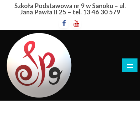
Przejdź
Szkoła Podstawowa nr 9 w Sanoku – ul.
do
Jana Pawła II 25 – tel. 13 46 30 579
treści
Szkoła Podstawowa nr 9 w Sanoku
Strefa Relaksu
STRONA GŁÓWNA
STREFA RELAKSU