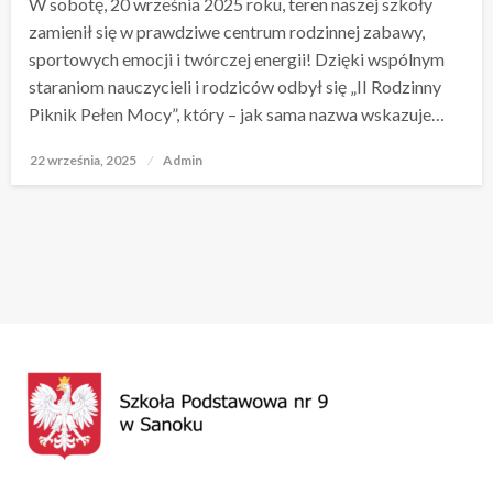
W sobotę, 20 września 2025 roku, teren naszej szkoły
zamienił się w prawdziwe centrum rodzinnej zabawy,
sportowych emocji i twórczej energii! Dzięki wspólnym
staraniom nauczycieli i rodziców odbył się „II Rodzinny
Piknik Pełen Mocy”, który – jak sama nazwa wskazuje…
22 września, 2025
Opublikowane
Admin
w