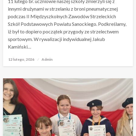
11 lutego br. uczniowie naszej szkoły zmierzyli się z
innymi drużynami w strzelaniu z broni pneumatycznej
podczas II Międzyszkolnych Zawodów Strzeleckich
Szkół Podstawowych Powiatu Sanockiego. Podkreślamy,
iż był to dopiero początek przygody ze strzelectwem
sportowym. W rywalizacji indywidualnej Jakub
Kamiński…
12 lutego, 2026
Opublikowane
Admin
w