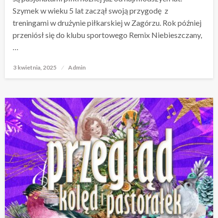
Szymek w wieku 5 lat zaczął swoją przygodę z
treningami w drużynie piłkarskiej w Zagórzu. Rok później
przeniósł się do klubu sportowego Remix Niebieszczany,
…
3 kwietnia, 2025
Opublikowane
Admin
w