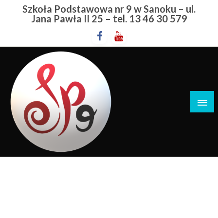
Przejdź
Szkoła Podstawowa nr 9 w Sanoku – ul.
do
Jana Pawła II 25 – tel. 13 46 30 579
treści
Szkoła Podstawowa nr 9 w Sanoku
Sukcesy
STRONA GŁÓWNA
SUKCESY