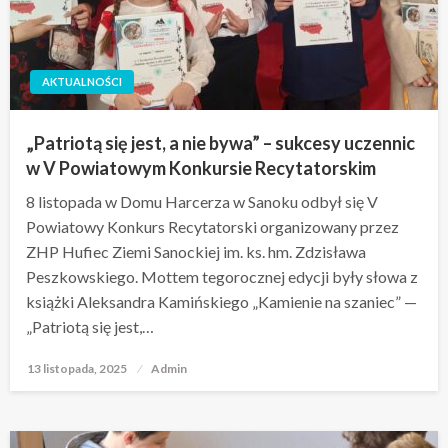
AKTUALNOŚCI
„Patriotą się jest, a nie bywa” – sukcesy uczennic
w V Powiatowym Konkursie Recytatorskim
8 listopada w Domu Harcerza w Sanoku odbył się V
Powiatowy Konkurs Recytatorski organizowany przez
ZHP Hufiec Ziemi Sanockiej im. ks. hm. Zdzisława
Peszkowskiego. Mottem tegorocznej edycji były słowa z
książki Aleksandra Kamińskiego „Kamienie na szaniec” —
„Patriotą się jest,…
13 listopada, 2025
Opublikowane
Admin
w