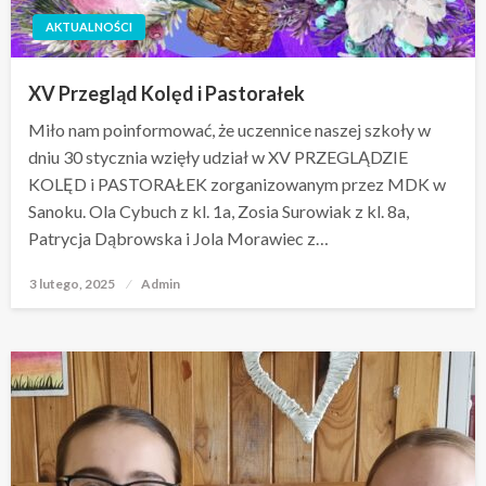
AKTUALNOŚCI
XV Przegląd Kolęd i Pastorałek
Miło nam poinformować, że uczennice naszej szkoły w
dniu 30 stycznia wzięły udział w XV PRZEGLĄDZIE
KOLĘD i PASTORAŁEK zorganizowanym przez MDK w
Sanoku. Ola Cybuch z kl. 1a, Zosia Surowiak z kl. 8a,
Patrycja Dąbrowska i Jola Morawiec z…
3 lutego, 2025
Opublikowane
Admin
w