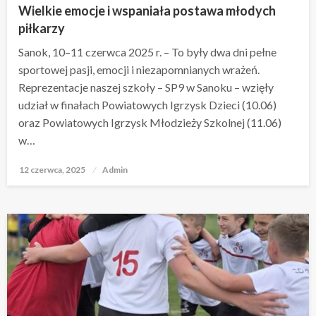
Wielkie emocje i wspaniała postawa młodych
piłkarzy
Sanok, 10–11 czerwca 2025 r. – To były dwa dni pełne
sportowej pasji, emocji i niezapomnianych wrażeń.
Reprezentacje naszej szkoły – SP9 w Sanoku – wzięły
udział w finałach Powiatowych Igrzysk Dzieci (10.06)
oraz Powiatowych Igrzysk Młodzieży Szkolnej (11.06)
w…
12 czerwca, 2025
Opublikowane
Admin
w