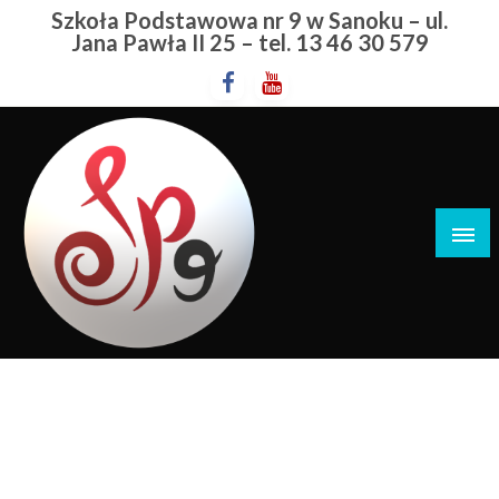
Przejdź
Szkoła Podstawowa nr 9 w Sanoku – ul.
do
Jana Pawła II 25 – tel. 13 46 30 579
treści
Szkoła Podstawowa nr 9 w Sanoku
Sztafetowe Biegi Przełajowe
STRONA GŁÓWNA
SZTAFETOWE BIEGI PRZEŁAJOWE