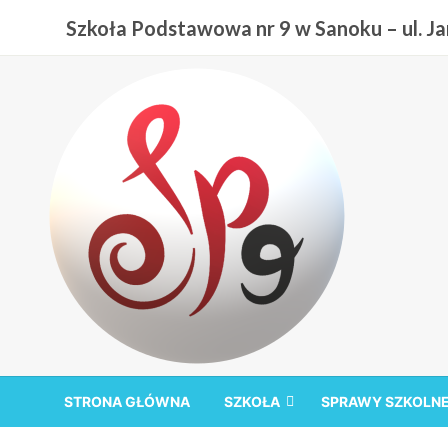
Przejdź
Szkoła Podstawowa nr 9 w Sanoku – ul. Jan
do
treści
Szkoła Podstawowa nr
STRONA GŁÓWNA
SZKOŁA
SPRAWY SZKOLN