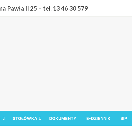
a Pawła II 25 – tel. 13 46 30 579
 9 w Sanoku
E
STOŁÓWKA
DOKUMENTY
E-DZIENNIK
BIP