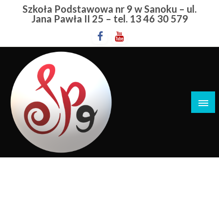
Przejdź
Szkoła Podstawowa nr 9 w Sanoku – ul.
do
Jana Pawła II 25 – tel. 13 46 30 579
treści
Szkoła Podstawowa nr 9 w Sanoku
Warzywa
STRONA GŁÓWNA
WARZYWA