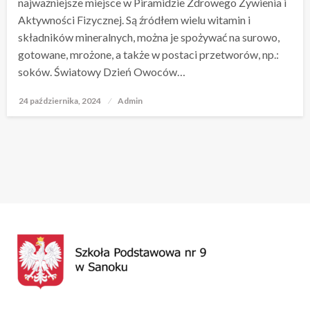
najważniejsze miejsce w Piramidzie Zdrowego Żywienia i
Aktywności Fizycznej. Są źródłem wielu witamin i
składników mineralnych, można je spożywać na surowo,
gotowane, mrożone, a także w postaci przetworów, np.:
soków. Światowy Dzień Owoców…
24 października, 2024
Opublikowane
Admin
w