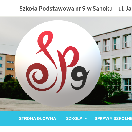
Przejdź
Szkoła Podstawowa nr 9 w Sanoku – ul. Jan
do
treści
Szkoła Podstawowa nr
STRONA GŁÓWNA
SZKOŁA
SPRAWY SZKOLN