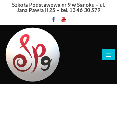
Przejdź
Szkoła Podstawowa nr 9 w Sanoku – ul.
do
Jana Pawła II 25 – tel. 13 46 30 579
treści
Szkoła Podstawowa nr 9 w Sanoku
XXIII Przegląd Polskiej
Piosenki Młodzieżowej