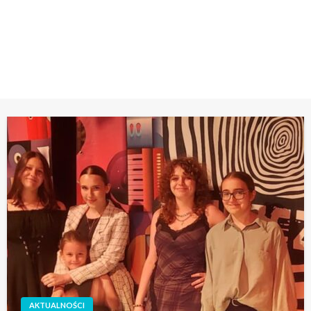
Bieszczadok
STRONA GŁÓWNA
XXIII PRZEGLĄD POLSKIEJ PIOSENKI MŁODZIEŻOWEJ BIESZCZADOK
AKTUALNOŚCI