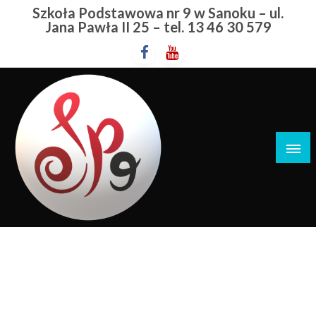
Przejdź
Szkoła Podstawowa nr 9 w Sanoku – ul.
do
Jana Pawła II 25 – tel. 13 46 30 579
treści
Szkoła Podstawowa nr 9 w Sanoku
Zagórz
STRONA GŁÓWNA
ZAGÓRZ