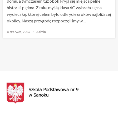
domu, a tymczasem tuż obok kryją się miejsca pełne
historii i piękna. Z taką myślą klasa 6C wybrała się na
wycieczkę, której celem było odkrycie uroków najbliższej
okolicy. Naszą przygodę rozpoczęliśmy w…
8 czerwca, 2026
Opublikowane
Admin
w