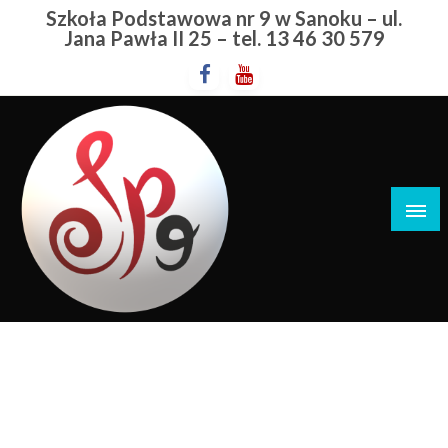
Przejdź
Szkoła Podstawowa nr 9 w Sanoku – ul.
do
Jana Pawła II 25 – tel. 13 46 30 579
treści
Szkoła Podstawowa nr 9 w Sanoku
Zarządzenie
STRONA GŁÓWNA
ZARZĄDZENIE