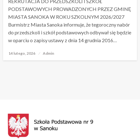
REKRUTACJA DO PRZEDSZKOLI I SZKÓŁ
PODSTAWOWYCH PROWADZONYCH PRZEZ GMINĘ
MIASTA SANOKA W ROKU SZKOLNYM 2026/2027
Burmistrz Miasta Sanoka informuje, że tegoroczny nabór
do przedszkoli i szkół podstawowych odbywał się będzie
w oparciu o zapisy ustawy z dnia 14 grudnia 2016…
14 lutego, 2026
Opublikowane
Admin
w