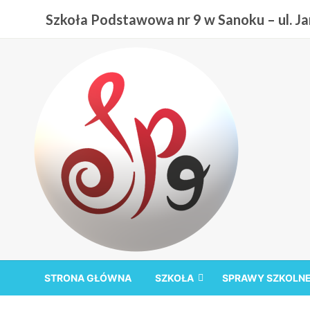
Przejdź
Szkoła Podstawowa nr 9 w Sanoku – ul. Jan
do
treści
Szkoła Podstawowa nr
STRONA GŁÓWNA
SZKOŁA
SPRAWY SZKOLN