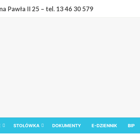
a Pawła II 25 – tel. 13 46 30 579
 9 w Sanoku
E
STOŁÓWKA
DOKUMENTY
E-DZIENNIK
BIP