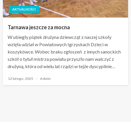
AKTUALNOŚCI
Tarnawa jeszcze za mocna
W ubiegły piątek drużyna dziewcząt z naszej szkoły
wzięła udział w Powiatowych Igrzyskach Dzieci w
koszykówce. Wobec braku zgłoszeń z innych sanockich
szkół o tytuł mistrza powiatu przyszło nam walczyć z
drużyną, która od wielu lat rządzi w tejże dyscyplinie…
12 lutego, 2025
Opublikowane
Admin
w