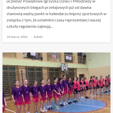
uczniów! Powiatowe Igrzyska Dzieci i Młodzieży w
drużynowych biegach przełajowych już od dawna
stanowią ważny punkt w kalendarzu imprez sportowych w
związku z tym, że ostatnimi czasy reprezentanci naszej
szkoły regularnie zajmują…
25 marca, 2026
Opublikowane
Admin
w