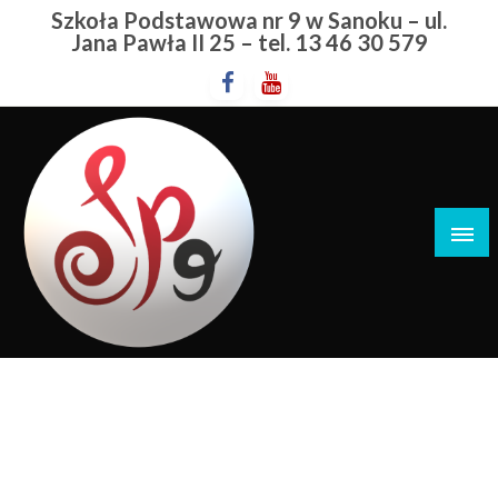
Przejdź
Szkoła Podstawowa nr 9 w Sanoku – ul.
do
Jana Pawła II 25 – tel. 13 46 30 579
treści
Szkoła Podstawowa nr 9 w Sanoku
Zawody Powiatowe
STRONA GŁÓWNA
ZAWODY POWIATOWE