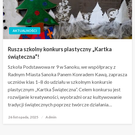
AKTUALNOŚCI
Rusza szkolny konkurs plastyczny „Kartka
świąteczna”!
Szkoła Podstawowa nr 9 w Sanoku, we współpracy z
Radnym Miasta Sanoka Panem Konradem Kawą, zaprasza
uczniów klas 1–8 do udziału w szkolnym konkursie
plastycznym „Kartka Świąteczna”. Celem konkursu jest
rozwijanie kreatywności, wyobraźni oraz kultywowanie
tradycji świątecznych poprzez twórcze działania…
26 listopada, 2025
Opublikowane
Admin
w