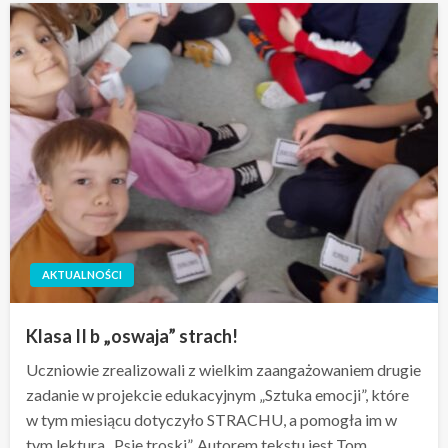
AKTUALNOŚCI
Klasa II b „oswaja” strach!
Uczniowie zrealizowali z wielkim zaangażowaniem drugie
zadanie w projekcie edukacyjnym „Sztuka emocji”, które
w tym miesiącu dotyczyło STRACHU, a pomogła im w
tym lektura „Psie troski”. Autorem tekstu jest Tom