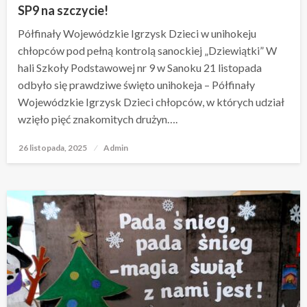
SP9 na szczycie!
Półfinały Wojewódzkie Igrzysk Dzieci w unihokeju
chłopców pod pełną kontrolą sanockiej „Dziewiątki” W
hali Szkoły Podstawowej nr 9 w Sanoku 21 listopada
odbyło się prawdziwe święto unihokeja – Półfinały
Wojewódzkie Igrzysk Dzieci chłopców, w których udział
wzięło pięć znakomitych drużyn….
26 listopada, 2025
Opublikowane
Admin
w