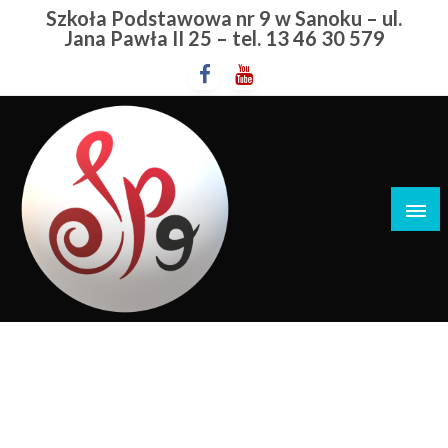
Przejdź
Szkoła Podstawowa nr 9 w Sanoku – ul.
do
Jana Pawła II 25 – tel. 13 46 30 579
treści
Szkoła Podstawowa nr 9 w Sanoku
Miesiąc:
Listopad 2025
STRONA GŁÓWNA
2025
LIS