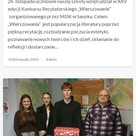
26 listopada uczniowie naszej szkoły wzięli udział w XXV
edycji Konkursu Recytatorskiego „Wierszowanie”
zorganizowanego przez MDK w Sanoku. Celem
„Wierszowania” jest popularyzacja literatury poprzez
piękną recytację, rozbudzanie poczucia estetyki,
poznawanie nowych twórców i ich dzieł, skłanianie do
refleksji i dostarczanie…
30 listopada, 2025
Opublikowane
Admin
w