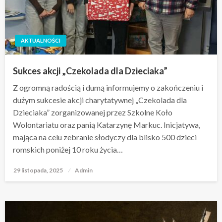
AKTUALNOŚCI
Sukces akcji „Czekolada dla Dzieciaka”
Z ogromną radością i dumą informujemy o zakończeniu i
dużym sukcesie akcji charytatywnej „Czekolada dla
Dzieciaka” zorganizowanej przez Szkolne Koło
Wolontariatu oraz panią Katarzynę Markuc. Inicjatywa,
mająca na celu zebranie słodyczy dla blisko 500 dzieci
romskich poniżej 10 roku życia…
29 listopada, 2025
Opublikowane
Admin
w