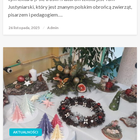
Justyniarski, który jest znanym polskim obrońcą zwierząt,
pisarzem i pedagogiem….
26 listopada, 2025
Opublikowane
Admin
w
AKTUALNOŚCI