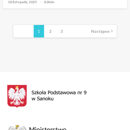
18 listopada, 2025
Opublikowane
Admin
w
Stronicowanie
wpisów
1
2
3
Następne