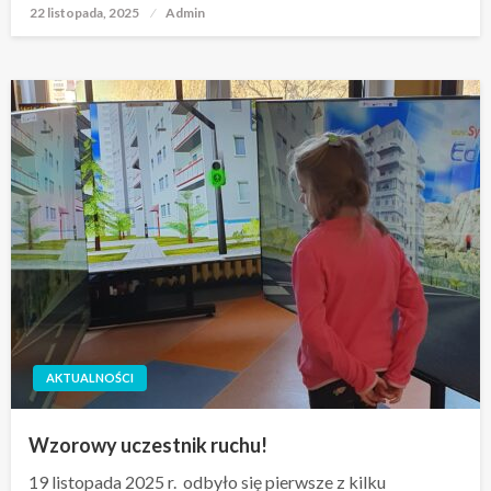
22 listopada, 2025
Opublikowane
Admin
w
AKTUALNOŚCI
Wzorowy uczestnik ruchu!
19 listopada 2025 r. odbyło się pierwsze z kilku