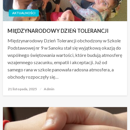
AKTUALNOŚCI
MIĘDZYNARODOWY DZIEŃ TOLERANCJI
Międzynarodowy Dzień Tolerancji obchodzony w Szkole
Podstawowej nr 9 w Sanoku stał się wyjątkową okazją do
wspólnego świętowania wartości, które budują atmosferę
wzajemnego szacunku, empatii i akceptacji. Już od
samego rana w szkole panowała radosna atmosfera, a
obchody rozpoczęły się…
21 listopada, 2025
Opublikowane
Admin
w