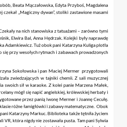
ielobób, Beata Mączałowska, Edyta Przyboś, Magdalena
j czekał „Magiczny dywan”, stoliki zastawione masami
 Czekały na nich stanowiska z tatuażami – zarówno tymi
śnik, Elwira Bal, Anna Hędrzak. Kolejki były naprawdę
ika Adamkiewicz. Tuż obok pani Katarzyna Kuliga plotła
ło się przy wesołych rytmach i zabawach prowadzonych
Katarzyna Sokołowska i pan Maciej Mermer przygotowali
ała zwiedzających w tajniki chemii. Z sali muzycznej
a swoich sił w karaoke. Z kolei panie Marzena Małek,
elany mógł się napić angielskiej, królewskiej herbaty i
przygotowane przez panią Iwonę Mermer i Joannę Cecułę.
j klasie różne łamigłówki i zabawy matematyczne. Obok
ani Katarzyny Markuc. Biblioteka także tętniła życiem
 VR, która nigdy nie zostawała pusta. Tam pani Sylwia