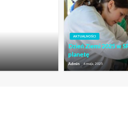
AKTUALNOŚCI
Dzień Ziemi 2025 w SP
planetę
Admin
6 maja, 2025