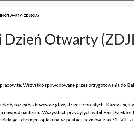
EŃ OTWARTY (ZDJĘCIA)
i Dzień Otwarty (ZDJ
dzo pracowite. Wszystko spowodowane przez przygotowania do Bal
 szkoły rozległy się wesołe głosy dzieci i dorosłych. Każdy chętn
żnymi niespodziankami. Wszystkich przybyłych witał Pan Dyrekt
zielając chętnym opiekuna w postaci uczniów klas VI, VII, k