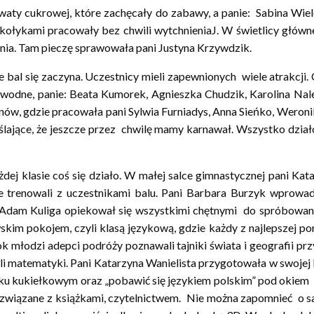
i waty cukrowej, które zachęcały do zabawy, a panie: Sabina W
ołykami pracowały bez chwili wytchnieniaJ. W świetlicy główne
ania. Tam pieczę sprawowała pani Justyna Krzywdzik.
bal się zaczyna. Uczestnicy mieli zapewnionych wiele atrakcji.
awodne, panie: Beata Kumorek, Agnieszka Chudzik, Karolina Nale
onów, gdzie pracowała pani Sylwia Furniadys, Anna Sieńko, Weron
ające, że jeszcze przez chwilę mamy karnawał. Wszystko dzia
żdej klasie coś się działo. W małej salce gimnastycznej pani 
ie trenowali z uczestnikami balu. Pani Barbara Burzyk wprowadz
 Adam Kuliga opiekował się wszystkimi chętnymi do spróbowani
im pokojem, czyli klasą językową, gdzie każdy z najlepszej porc
bok młodzi adepci podróży poznawali tajniki świata i geografii 
yli matematyki. Pani Katarzyna Wanielista przygotowała w swoje
ku kukiełkowym oraz „pobawić się językiem polskim” pod okiem p
iązane z książkami, czytelnictwem. Nie można zapomnieć o sali