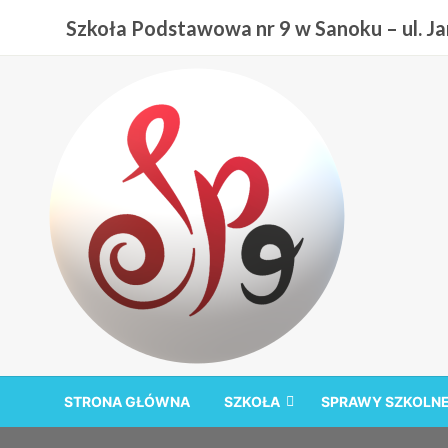
Przejdź
Szkoła Podstawowa nr 9 w Sanoku – ul. Jan
do
treści
Szkoła Podstawowa nr
STRONA GŁÓWNA
SZKOŁA
SPRAWY SZKOLN