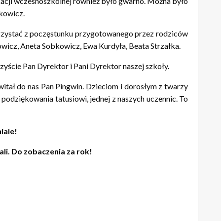
kacji wczesnoszkolnej również było gwarno. Można było
mkowicz.
 skorzystać z poczęstunku przygotowanego przez rodziców
owicz, Aneta Sobkowicz, Ewa Kurdyła, Beata Strzałka.
ście Pan Dyrektor i Pani Dyrektor naszej szkoły.
witał do nas Pan Pingwin. Dzieciom i dorosłym z twarzy
podziękowania tatusiowi, jednej z naszych uczennic. To
iale!
li. Do zobaczenia za rok!