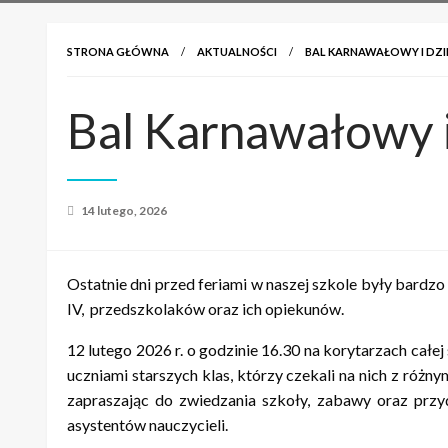
STRONA GŁÓWNA
AKTUALNOŚCI
BAL KARNAWAŁOWY I DZI
Bal Karnawałowy 
Opublikowane
14 lutego, 2026
w
Ostatnie dni przed feriami w naszej szkole były bar
IV, przedszkolaków oraz ich opiekunów.
12 lutego 2026 r. o godzinie 16.30 na korytarzach całej
uczniami starszych klas, którzy czekali na nich z ró
zapraszając do zwiedzania szkoły, zabawy oraz przyd
asystentów nauczycieli.