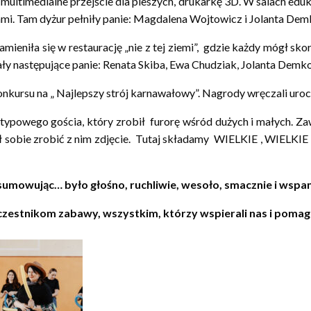
ltimedialne przejście dla pieszych, drukarkę 3D. W salach edu
kami. Tam dyżur pełniły panie: Magdalena Wojtowicz i Jolanta De
zamieniła się w restaurację „nie z tej ziemi”, gdzie każdy mógł
wały następujące panie: Renata Skiba, Ewa Chudziak, Jolanta Demk
ursu na „ Najlepszy strój karnawałowy”. Nagrody wręczali uroczy
etypowego gościa, który zrobił furorę wśród dużych i małych. Za
ał sobie zrobić z nim zdjęcie. Tutaj składamy WIELKIE , WIELKIE 
umowując… było głośno, ruchliwie, wesoło, smacznie i wspan
estnikom zabawy, wszystkim, którzy wspierali nas i pomaga