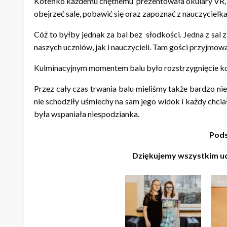
Koteńko każdemu chętnemu prezentowała okulary VR, mu
obejrzeć sale, pobawić się oraz zapoznać z nauczyciel
Cóż to byłby jednak za bal bez słodkości. Jedna z sal 
naszych uczniów, jak i nauczycieli. Tam gości przyjmo
Kulminacyjnym momentem balu było rozstrzygnięcie konk
Przez cały czas trwania balu mieliśmy także bardzo ni
nie schodziły uśmiechy na sam jego widok i każdy chci
była wspaniała niespodzianka.
Pods
Dziękujemy wszystkim ucz