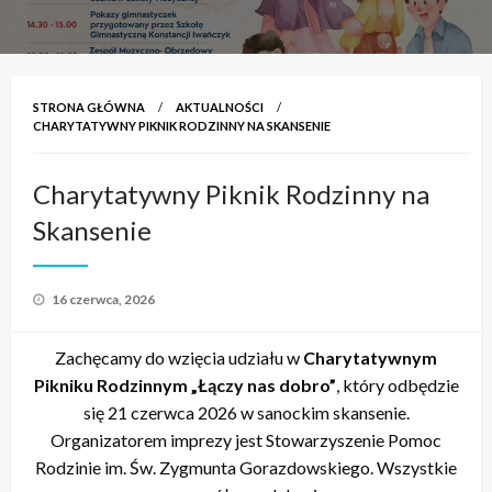
STRONA GŁÓWNA
AKTUALNOŚCI
CHARYTATYWNY PIKNIK RODZINNY NA SKANSENIE
Charytatywny Piknik Rodzinny na
Skansenie
Opublikowane
16 czerwca, 2026
w
Zachęcamy do wzięcia udziału w
Charytatywnym
Pikniku Rodzinnym „Łączy nas dobro”
, który odbędzie
się 21 czerwca 2026 w sanockim skansenie.
Organizatorem imprezy jest Stowarzyszenie Pomoc
Rodzinie im. Św. Zygmunta Gorazdowskiego. Wszystkie