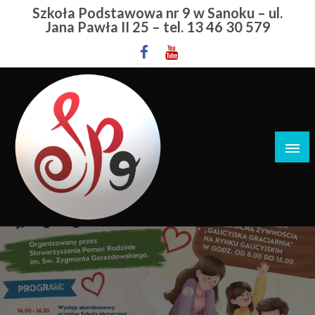
Przejdź
Szkoła Podstawowa nr 9 w Sanoku – ul.
do
Jana Pawła II 25 – tel. 13 46 30 579
treści
Szkoła Podstawowa nr 9 w Sanoku