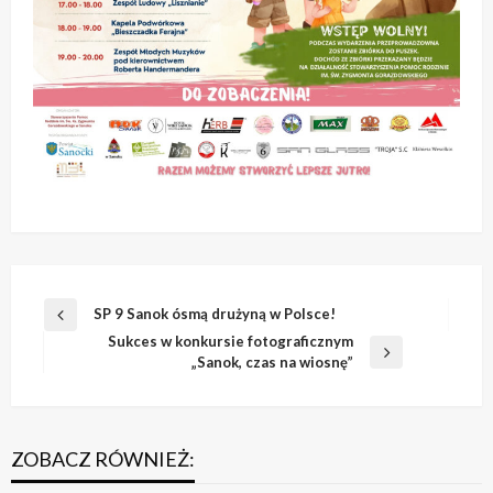
Nawigacja
SP 9 Sanok ósmą drużyną w Polsce!
Poprzedni
wpisu
Sukces w konkursie fotograficznym
wpis
Następny
„Sanok, czas na wiosnę”
wpis
ZOBACZ RÓWNIEŻ: