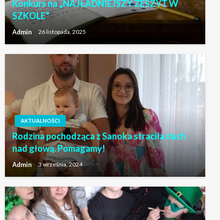
Konkurs na „NAJŁADNIEJSZY ZESZYT W
SZKOLE”
Admin
26 listopada, 2025
AKTUALNOŚCI
Rodzina pochodząca z Sanoka straciła dach
nad głową. Pomagamy!
Admin
3 września, 2024