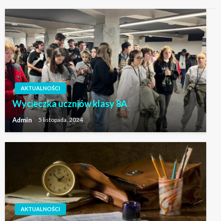
AKTUALNOŚCI
Wycieczka uczniów klasy 8A
Admin
5 listopada, 2024
AKTUALNOŚCI