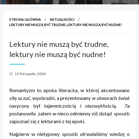
STRONA GŁÓWNA
AKTUALNOŚCI
LEKTURY NIE MUSZĄ BYĆ TRUDNE, LEKTURY NIE MUSZĄ BYĆ NUDNE!
Lektury nie muszą być trudne,
lektury nie muszą być nudne!
Opublikowane
15 listopada, 2024
w
Romantyzm to epoka literacka, w której akcentowano
siłę uczuć, wyobraźni, a prezentowany w utworach świat
nasycony był tajemniczością i niezwykłością. 7a
postanowiła zatem w nieco odmienny niż dotąd sposób
zapoznać się z lekturami z tej epoki.
Najpierw w nietypowy sposób utrwalaliśmy wiedzę o