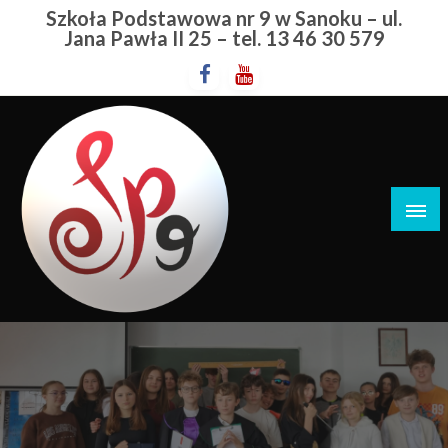
Przejdź
Szkoła Podstawowa nr 9 w Sanoku – ul.
do
Jana Pawła II 25 – tel. 13 46 30 579
treści
Szkoła Podstawowa nr 9 w Sanoku