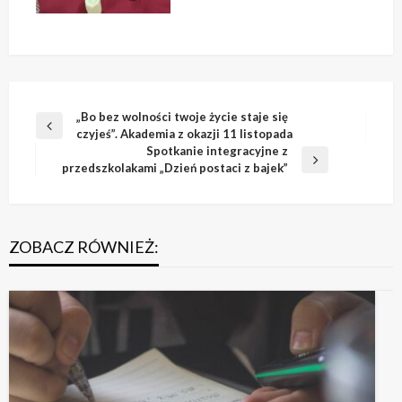
Nawigacja
„Bo bez wolności twoje życie staje się
Poprzedni
czyjeś”. Akademia z okazji 11 listopada
wpisu
wpis
Spotkanie integracyjne z
Następny
przedszkolakami „Dzień postaci z bajek”
wpis
ZOBACZ RÓWNIEŻ: