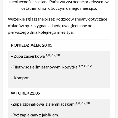
nieobecności zostaną Państwu zwrócone przelewem w
ostatnim dniu roboczym danego miesiąca.
Wszelkie zgłaszane przez Rodziców zmiany dotyczące
obiadów np. rezygnacja, będą uwzględniane od
pierwszego dnia kolejnego miesiąca.
PONIEDZIAŁEK 20.05
1,3,7,9,10
– Zupa zacierkowa
1,9,10,12
-Filet w sosie śmietanowym, kopytka
– Kompot
WTOREK21.05
1,3,7,9,10
-Zupa szpinakowa z ziemniaczkami
-Ryż zapiekany z jabłkiem.