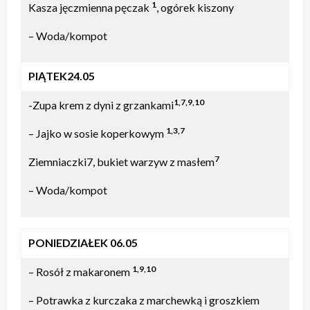
1
Kasza jęczmienna pęczak
, ogórek kiszony
– Woda/kompot
PIĄTEK24.05
1,7,9,10
-Zupa krem z dyni z grzankami
1,3,7
– Jajko w sosie koperkowym
7
Ziemniaczki7, bukiet warzyw z masłem
– Woda/kompot
PONIEDZIAŁEK 06.05
1,9,10
– Rosół z makaronem
– Potrawka z kurczaka z marchewką i groszkiem