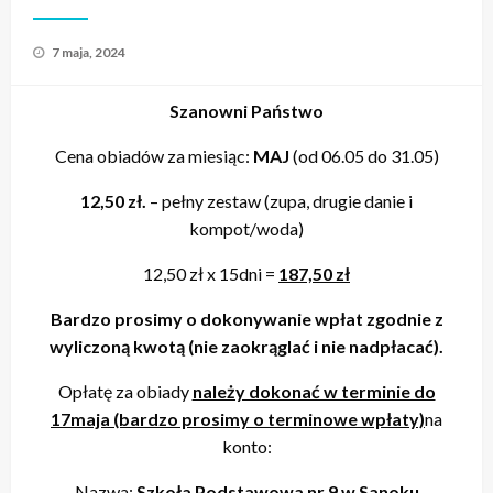
Opublikowane
7 maja, 2024
w
Szanowni Państwo
Cena obiadów za miesiąc:
MAJ
(od 06.05 do 31.05)
12,50 zł.
– pełny zestaw (zupa, drugie danie i
kompot/woda)
12,50 zł x 15dni =
187,50 zł
Bardzo prosimy o dokonywanie wpłat zgodnie z
wyliczoną kwotą (nie zaokrąglać i nie nadpłacać).
Opłatę za obiady
należy dokonać w terminie do
17maja (bardzo prosimy o terminowe wpłaty)
na
konto:
Nazwa:
Szkoła Podstawowa nr 9 w Sanoku