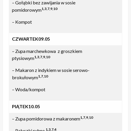
– Gołąbki bez zawijania w sosie
1,3,7,9,10
pomidorowym
– Kompot
CZWARTEK09.05
– Zupa marchewkowa z groszkiem
1,3,7,9,10
ptysiowym
– Makaron z indykiem w sosie serowo-
1,7,10
brokułowym
– Woda/kompot
PIĄTEK10.05
1,7,9,10
– Zupa pomidorowa z makaronem
1,3,7,4
– Paluszki rybne