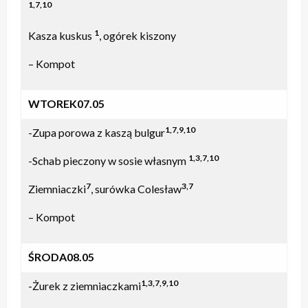
1,7,10
1
Kasza kuskus
, ogórek kiszony
– Kompot
WTOREK07.05
1,7,9,10
-Zupa porowa z kaszą bulgur
1,3,7,10
-Schab pieczony w sosie własnym
7
3,7
Ziemniaczki
, surówka Colesław
– Kompot
ŚRODA08.05
1,3,7,9,10
-Żurek z ziemniaczkami