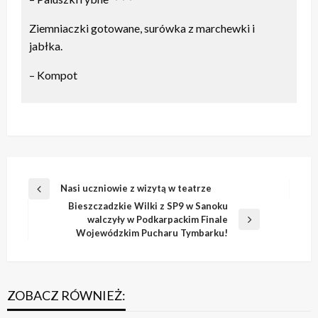
Ziemniaczki gotowane, surówka z marchewki i
jabłka.
– Kompot
Nawigacja
Nasi uczniowie z wizytą w teatrze
Poprzedni
wpisu
Bieszczadzkie Wilki z SP9 w Sanoku
wpis
walczyły w Podkarpackim Finale
Następny
Wojewódzkim Pucharu Tymbarku!
wpis
ZOBACZ RÓWNIEŻ: