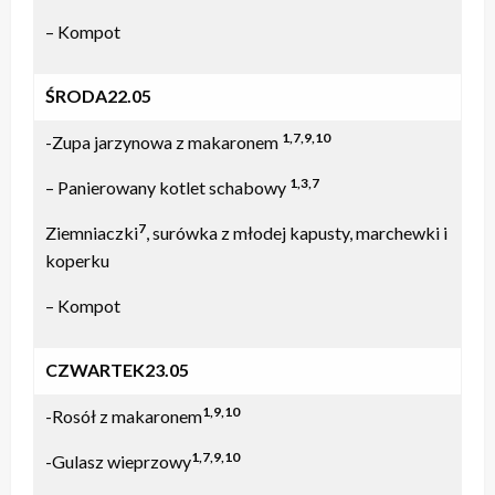
– Kompot
ŚRODA22.05
1,7,9,10
-Zupa jarzynowa z makaronem
1,3,7
– Panierowany kotlet schabowy
7
Ziemniaczki
, surówka z młodej kapusty, marchewki i
koperku
– Kompot
CZWARTEK23.05
1,9,10
-Rosół z makaronem
1,7,9,10
-Gulasz wieprzowy