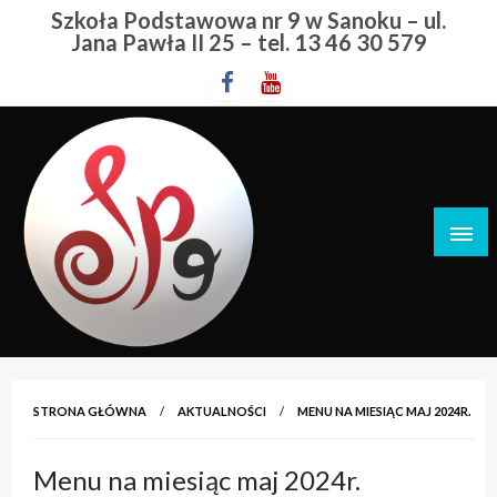
Przejdź
Szkoła Podstawowa nr 9 w Sanoku – ul.
do
Jana Pawła II 25 – tel. 13 46 30 579
treści
Szkoła Podstawowa nr 9 w Sanoku
STRONA GŁÓWNA
AKTUALNOŚCI
MENU NA MIESIĄC MAJ 2024R.
Menu na miesiąc maj 2024r.