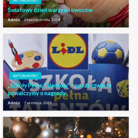
AKTUALNOŚCI
Światowy dzień warzyw i owoców
Admin
24 października, 2024
AKTUALNOŚCI
„Szkoły Pełne Talentów” – po raz czwarty
powalczymy o nagrody.
Admin
7 września, 2025