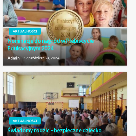
AKTUALNOŚCI
Nominacje do nagród w Plebiscycie
Edukacyjnym 2024
Admin
17 października, 2024
AKTUALNOŚCI
Świadomy rodzic – bezpieczne dziecko