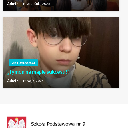
Admin
10 września, 2025
AKTUALNOŚCI
„Tymon na mapie sukcesu!”
Admin
12 maja, 2025