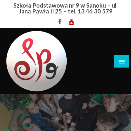
Przejdź
Szkoła Podstawowa nr 9 w Sanoku – ul.
do
Jana Pawła II 25 – tel. 13 46 30 579
treści
Szkoła Podstawowa nr 9 w Sanoku