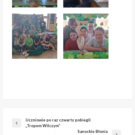
Nawigacja
Uczniowie po raz czwarty pobiegli
Poprzedni
„Tropem Wilczym”
wpisu
wpis
Sanockie Błonia