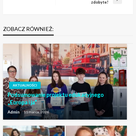
Następny
zdobyte!
wpis
ZOBACZ RÓWNIEŻ:
AKTUALNOŚCI
Podsumowanie projektu edukacyjnego
„Europa i ja”
Admin
11 marca, 2026