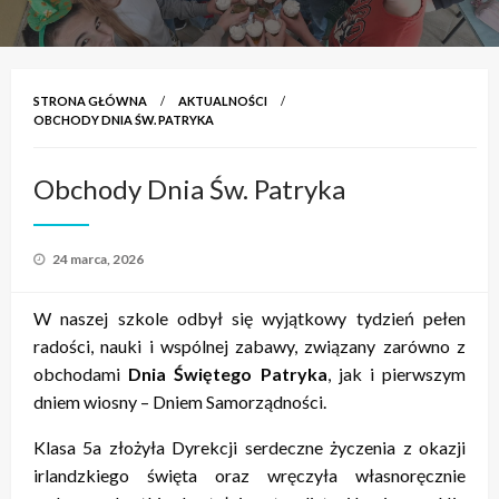
STRONA GŁÓWNA
AKTUALNOŚCI
OBCHODY DNIA ŚW. PATRYKA
Obchody Dnia Św. Patryka
Opublikowane
24 marca, 2026
w
W naszej szkole odbył się wyjątkowy tydzień pełen
radości, nauki i wspólnej zabawy, związany zarówno z
obchodami
Dnia Świętego Patryka
, jak i pierwszym
dniem wiosny – Dniem Samorządności.
Klasa 5a złożyła Dyrekcji serdeczne życzenia z okazji
irlandzkiego święta oraz wręczyła własnoręcznie