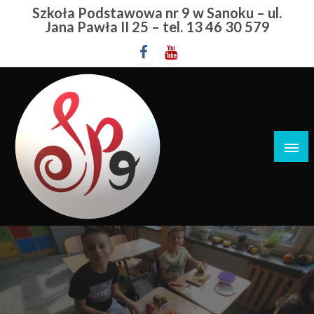
Przejdź
Szkoła Podstawowa nr 9 w Sanoku – ul.
do
Jana Pawła II 25 – tel. 13 46 30 579
treści
Szkoła Podstawowa nr 9 w Sanoku