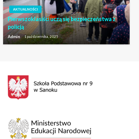
AKTUALNOŚCI
Pierwszoklasiści uczą się bezpieczeństwa z
policją
Admin
1 października, 2025