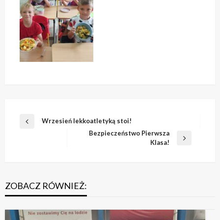
Nawigacja
Wrzesień lekkoatletyką stoi!
Poprzedni
wpisu
Bezpieczeństwo Pierwsza
wpis
Następny
Klasa!
wpis
ZOBACZ RÓWNIEŻ: