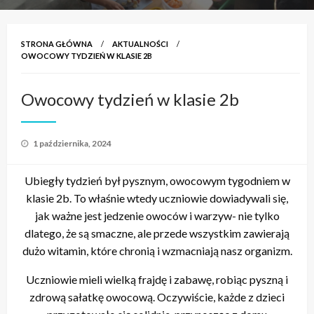
STRONA GŁÓWNA
AKTUALNOŚCI
OWOCOWY TYDZIEŃ W KLASIE 2B
Owocowy tydzień w klasie 2b
Opublikowane
1 października, 2024
w
Ubiegły tydzień był pysznym, owocowym tygodniem w
klasie 2b. To właśnie wtedy uczniowie dowiadywali się,
jak ważne jest jedzenie owoców i warzyw- nie tylko
dlatego, że są smaczne, ale przede wszystkim zawierają
dużo witamin, które chronią i wzmacniają nasz organizm.
Uczniowie mieli wielką frajdę i zabawę, robiąc pyszną i
zdrową sałatkę owocową. Oczywiście, każde z dzieci