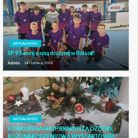
AKTUALNOŚCI
SP 9 Sanok ósmą drużyną w Polsce!
Admin
14 czerwca, 2026
AKTUALNOŚCI
KONKURS NA NAJPIĘKNIEJSZĄ OZDOBĘ
BOŻONARODZENIOWĄ WYSTARTOWAŁ!