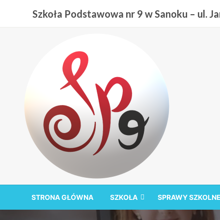
Przejdź
Szkoła Podstawowa nr 9 w Sanoku – ul. Jan
do
treści
Szkoła Podstawowa nr
STRONA GŁÓWNA
SZKOŁA
SPRAWY SZKOLN