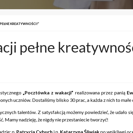
PEŁNE KREATYWNOŚCI!”
cji pełne kreatywnośc
lastycznego
„Pocztówka z wakacji”
realizowana przez panią
Ew
ych uczniów. Dostaliśmy blisko 30 prac, a każda z nich to małe d
ycznych talentów. Z satysfakcją możemy powiedzieć, że udało si
ość. Mamy nadzieję, że nigdy nie przestaniecie tworzyć!
dzie: p.
Patrycja Cybuch
i p.
Katarzyna Śliwiak
po wnikliwej oc