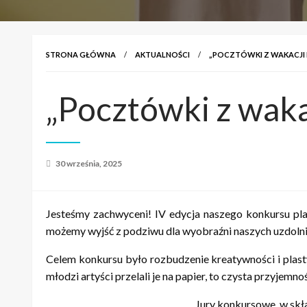
STRONA GŁÓWNA
AKTUALNOŚCI
„POCZTÓWKI Z WAKACJI 
„Pocztówki z waka
Opublikowane
30 września, 2025
w
Jesteśmy zachwyceni! IV edycja naszego konkursu p
możemy wyjść z podziwu dla wyobraźni naszych uzdolnion
Celem konkursu było rozbudzenie kreatywności i plast
młodzi artyści przelali je na papier, to czysta przyjemn
Jury konkursowe, w skła