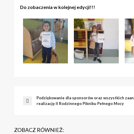
Do zobaczenia w kolejnej edycji!!!
Podziękowanie dla sponsorów oraz wszystkich zaa
Nawigacja
Poprzedni
realizację II Rodzinnego Pikniku Pełnego Mocy
wpis
wpisu
ZOBACZ RÓWNIEŻ: