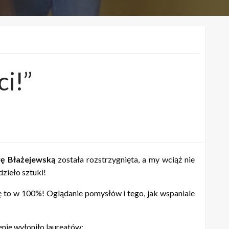
i!”
ę Błażejewską
została rozstrzygnięta, a my wciąż nie
zieło sztuki!
ę to w 100%! Oglądanie pomysłów i tego, jak wspaniale
enie wyłoniło laureatów: