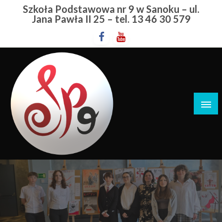
Przejdź
Szkoła Podstawowa nr 9 w Sanoku – ul.
do
Jana Pawła II 25 – tel. 13 46 30 579
treści
Szkoła Podstawowa nr 9 w Sanoku