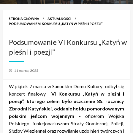
STRONA GŁÓWNA
AKTUALNOŚCI
PODSUMOWANIE VI KONKURSU „KATYŃ W PIEŚNI I POEZJI”
Podsumowanie VI Konkursu „Katyń w
pieśni i poezji”
Opublikowane
11 marca, 2025
w
W piątek 7 marca w Sanockim Domu Kultury odbył się
koncert finałowy
VI Konkursu „Katyń w pieśni i
poezji”, którego celem było uczczenie 85. rocznicy
Zbrodni Katyńskiej, oddanie hołdu pomordowanym
polskim jeńcom wojennym
– oficerom Wojska
Polskiego, funkcjonariuszom Straży Granicznej, Policji,
Służby Więziennej oraz rozwijanie uzdolnień twórczych i