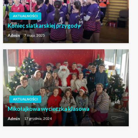
AKTUALNOŚCI
Koniec siatkarskiej przygody
Admin
7 maja, 2025
AKTUALNOŚCI
Mikołajkowa wycieczka klasowa
Admin
17 grudnia, 2024