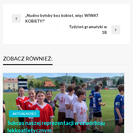
Nawigacja
„Nudno byłoby bez kobiet, więc WIWAT
Poprzedni
KOBIETY!”
wpisu
wpis
Tydzień gramatyki w
Następny
1B
wpis
ZOBACZ RÓWNIEŻ:
AKTUALNOŚCI
Sukces naszej reprezentacji w czwórboju
lekkoatletycznym